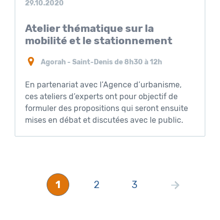
29.10.2020
Atelier thématique sur la
mobilité et le stationnement
Agorah - Saint-Denis de 8h30 à 12h
En partenariat avec l’Agence d’urbanisme,
ces ateliers d’experts ont pour objectif de
formuler des propositions qui seront ensuite
mises en débat et discutées avec le public.
Navigation
Page
Page
Page
1
2
3
des
articles