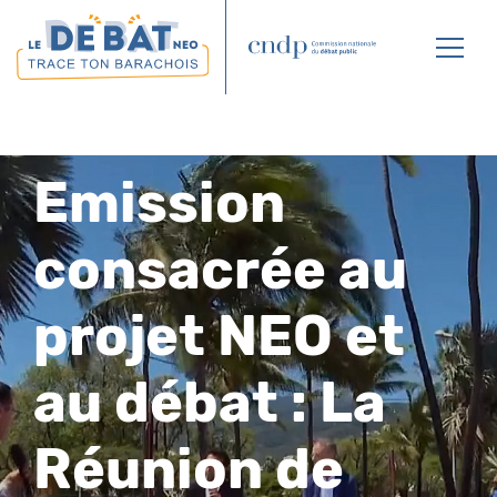
Affic
le
menu
Emission
consacrée au
projet NEO et
au débat : La
Réunion de